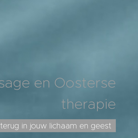
sage en Oosterse
therapie
terug in jouw lichaam en geest